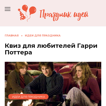
Перейти
к
содержанию
ГЛАВНАЯ
»
ИДЕИ ДЛЯ ПРАЗДНИКА
Квиз для любителей Гарри
Поттера
ИДЕИ ДЛЯ ПРАЗДНИКА